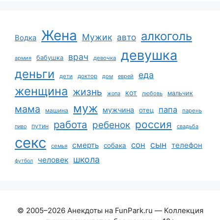
Жена
алкоголь
Мужик
авто
Водка
девушка
врач
бабушка
армия
девочка
деньги
еда
дети
доктор
дом
еврей
женщина
жизнь
кот
мальчик
жопа
любовь
муж
мама
папа
мужчина
отец
машина
парень
работа
россия
ребенок
путин
пиво
свадьба
секс
сын
сон
смерть
телефон
собака
семья
школа
человек
футбол
© 2005–2026 Анекдоты на FunPark.ru — Коллекция