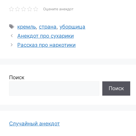
Оцените анекдот
Метки
кремль
,
страна
,
уборщица
Анекдот про сухарики
Рассказ про наркотики
Поиск
Поиск
Случайный анекдот