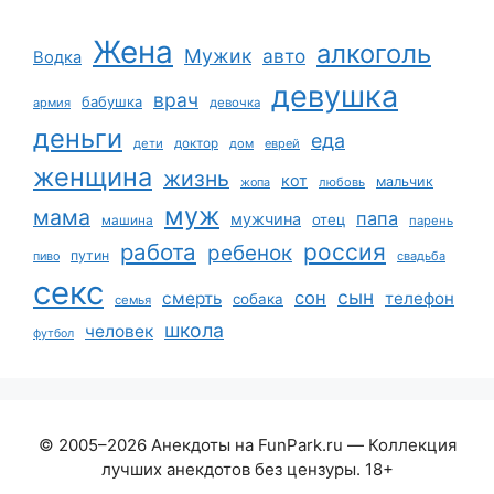
Жена
алкоголь
Мужик
авто
Водка
девушка
врач
бабушка
армия
девочка
деньги
еда
дети
доктор
дом
еврей
женщина
жизнь
кот
мальчик
жопа
любовь
муж
мама
папа
мужчина
отец
машина
парень
работа
россия
ребенок
путин
пиво
свадьба
секс
сын
сон
смерть
телефон
собака
семья
школа
человек
футбол
© 2005–2026 Анекдоты на FunPark.ru — Коллекция
лучших анекдотов без цензуры. 18+