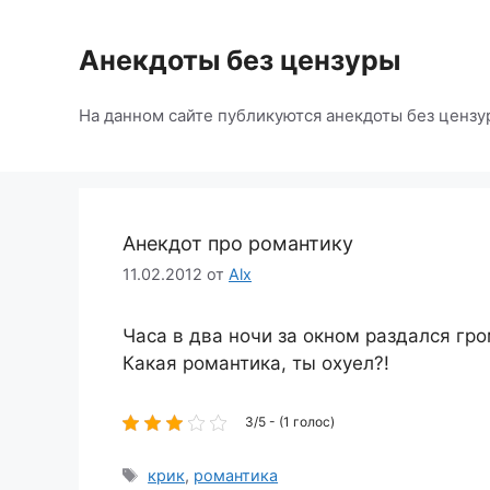
Перейти
к
Анекдоты без цензуры
содержимому
На данном сайте публикуются анекдоты без цензу
Анекдот про романтику
11.02.2012
от
Alx
Часа в два ночи за окном раздался гро
Какая романтика, ты охуел?!
3/5 - (1 голос)
Метки
крик
,
романтика