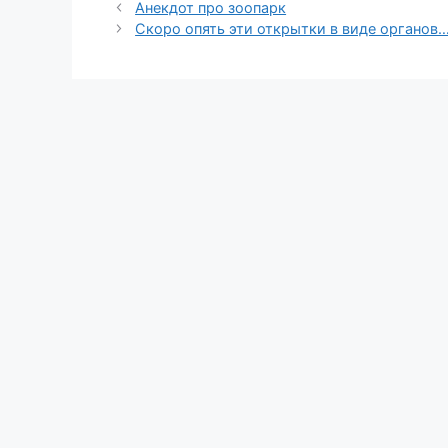
Анекдот про зоопарк
Скоро опять эти открытки в виде органов