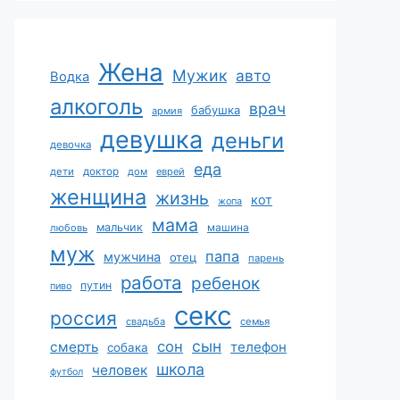
Жена
Мужик
авто
Водка
алкоголь
врач
бабушка
армия
девушка
деньги
девочка
еда
дети
доктор
дом
еврей
женщина
жизнь
кот
жопа
мама
мальчик
машина
любовь
муж
папа
мужчина
отец
парень
работа
ребенок
путин
пиво
секс
россия
свадьба
семья
сын
сон
смерть
телефон
собака
школа
человек
футбол