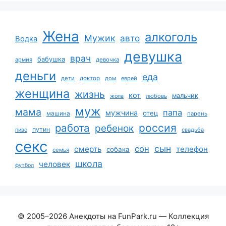
Жена
алкоголь
Мужик
авто
Водка
девушка
врач
бабушка
армия
девочка
деньги
еда
дети
доктор
дом
еврей
женщина
жизнь
кот
мальчик
жопа
любовь
муж
мама
папа
мужчина
отец
машина
парень
работа
россия
ребенок
путин
пиво
свадьба
секс
сын
сон
смерть
телефон
собака
семья
школа
человек
футбол
© 2005–2026 Анекдоты на FunPark.ru — Коллекция