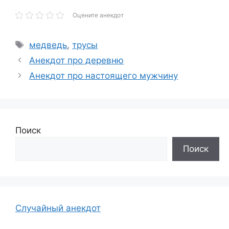
Оцените анекдот
Метки
медведь
,
трусы
Анекдот про деревню
Анекдот про настоящего мужчину
Поиск
Поиск
Случайный анекдот