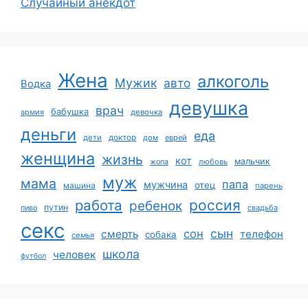
Случайный анекдот
Жена
алкоголь
Мужик
авто
Водка
девушка
врач
бабушка
армия
девочка
деньги
еда
дети
доктор
дом
еврей
женщина
жизнь
кот
мальчик
жопа
любовь
муж
мама
папа
мужчина
отец
машина
парень
работа
россия
ребенок
путин
пиво
свадьба
секс
сын
сон
смерть
телефон
собака
семья
школа
человек
футбол