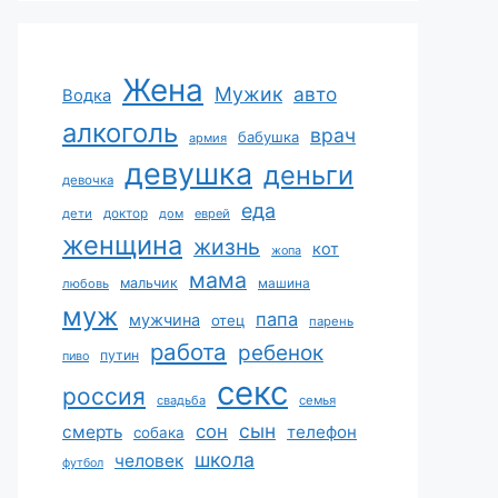
Жена
Мужик
авто
Водка
алкоголь
врач
бабушка
армия
девушка
деньги
девочка
еда
дети
доктор
дом
еврей
женщина
жизнь
кот
жопа
мама
мальчик
машина
любовь
муж
папа
мужчина
отец
парень
работа
ребенок
путин
пиво
секс
россия
свадьба
семья
сын
сон
смерть
телефон
собака
школа
человек
футбол