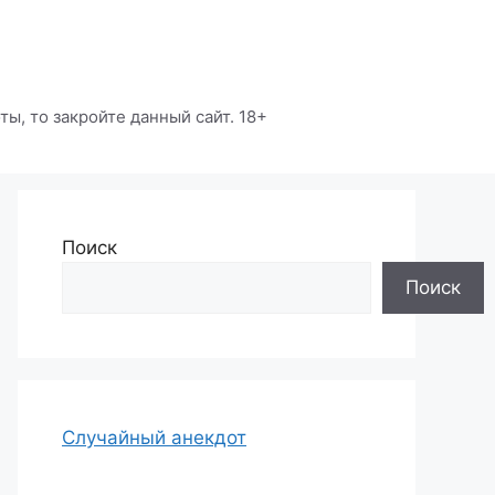
ы, то закройте данный сайт. 18+
Поиск
Поиск
Случайный анекдот