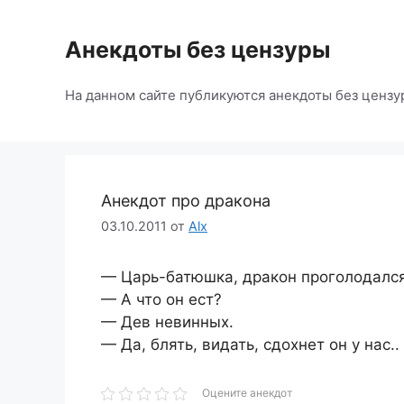
Перейти
к
Анекдоты без цензуры
содержимому
На данном сайте публикуются анекдоты без цензу
Анекдот про дракона
03.10.2011
от
Alx
— Царь-батюшка, дракон проголодался
— А что он ест?
— Дев невинных.
— Да, блять, видать, сдохнет он у нас..
Оцените анекдот