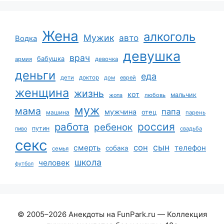
Жена
алкоголь
Мужик
авто
Водка
девушка
врач
бабушка
армия
девочка
деньги
еда
дети
доктор
дом
еврей
женщина
жизнь
кот
мальчик
жопа
любовь
муж
мама
папа
мужчина
отец
машина
парень
работа
россия
ребенок
путин
пиво
свадьба
секс
сын
сон
смерть
телефон
собака
семья
школа
человек
футбол
© 2005–2026 Анекдоты на FunPark.ru — Коллекция