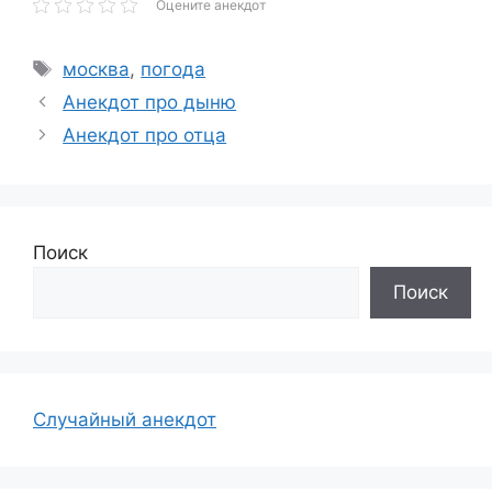
Оцените анекдот
Метки
москва
,
погода
Анекдот про дыню
Анекдот про отца
Поиск
Поиск
Случайный анекдот