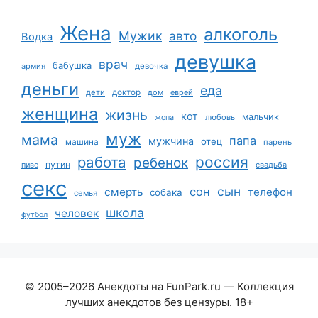
Жена
алкоголь
Мужик
авто
Водка
девушка
врач
бабушка
армия
девочка
деньги
еда
дети
доктор
дом
еврей
женщина
жизнь
кот
мальчик
жопа
любовь
муж
мама
папа
мужчина
отец
машина
парень
работа
россия
ребенок
путин
пиво
свадьба
секс
сын
сон
смерть
телефон
собака
семья
школа
человек
футбол
© 2005–2026 Анекдоты на FunPark.ru — Коллекция
лучших анекдотов без цензуры. 18+