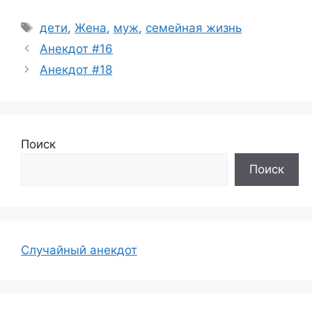
Метки
дети
,
Жена
,
муж
,
семейная жизнь
Анекдот #16
Анекдот #18
Поиск
Поиск
Случайный анекдот