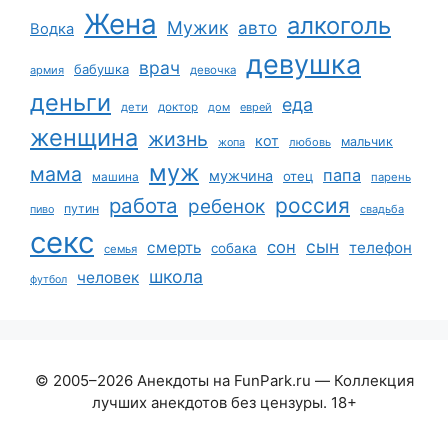
Жена
алкоголь
Мужик
авто
Водка
девушка
врач
бабушка
армия
девочка
деньги
еда
дети
доктор
дом
еврей
женщина
жизнь
кот
мальчик
жопа
любовь
муж
мама
папа
мужчина
отец
машина
парень
работа
россия
ребенок
путин
пиво
свадьба
секс
сын
сон
смерть
телефон
собака
семья
школа
человек
футбол
© 2005–2026 Анекдоты на FunPark.ru — Коллекция
лучших анекдотов без цензуры. 18+