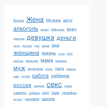
Жена
Мужик
авто
Водка
алкоголь
врач
бабушка
армия
девушка
деньги
девочка
еда
дети
доктор
дом
еврей
женщина
жизнь
кот
жопа
мама
мальчик
машина
любовь
муж
папа
мужчина
отец
парень
работа
ребенок
путин
пиво
секс
россия
свадьба
семья
сын
сон
смерть
телефон
собака
школа
человек
футбол