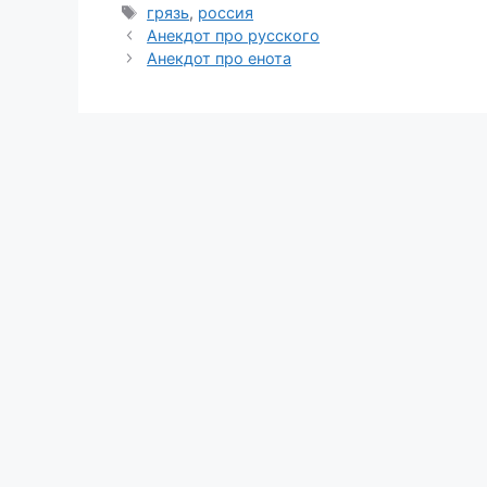
Метки
грязь
,
россия
Анекдот про русского
Анекдот про енота