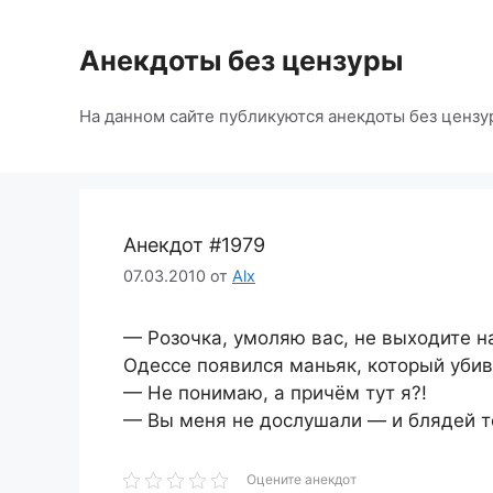
Перейти
к
Анекдоты без цензуры
содержимому
На данном сайте публикуются анекдоты без цензу
Анекдот #1979
07.03.2010
от
Alx
— Розочка, умоляю вас, не выходите на
Одессе появился маньяк, который убив
— Не понимаю, а причём тут я?!
— Вы меня не дослушали — и блядей т
Оцените анекдот