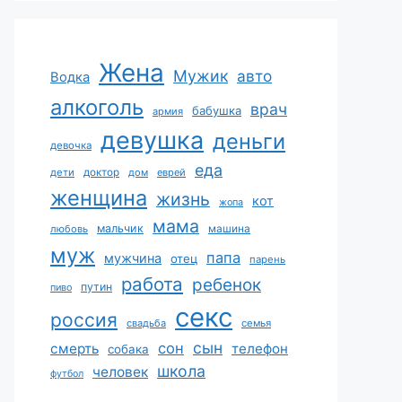
Жена
Мужик
авто
Водка
алкоголь
врач
бабушка
армия
девушка
деньги
девочка
еда
дети
доктор
дом
еврей
женщина
жизнь
кот
жопа
мама
мальчик
машина
любовь
муж
папа
мужчина
отец
парень
работа
ребенок
путин
пиво
секс
россия
свадьба
семья
сын
сон
смерть
телефон
собака
школа
человек
футбол