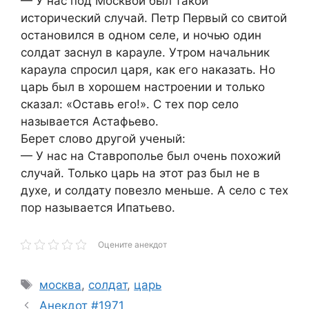
— У нас под Москвой был такой
исторический случай. Петр Первый со свитой
остановился в одном селе, и ночью один
солдат заснул в карауле. Утром начальник
караула спросил царя, как его наказать. Но
царь был в хорошем настроении и только
сказал: «Оставь его!». С тех пор село
называется Астафьево.
Берет слово другой ученый:
— У нас на Ставрополье был очень похожий
случай. Только царь на этот раз был не в
духе, и солдату повезло меньше. А село с тех
пор называется Ипатьево.
Оцените анекдот
Метки
москва
,
солдат
,
царь
Анекдот #1971