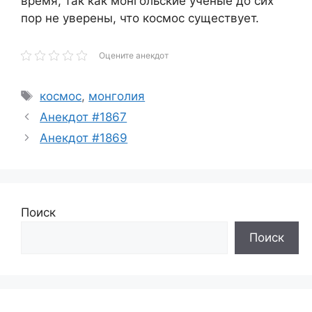
время, так как монгольские ученые до сих
пор не уверены, что космос существует.
Оцените анекдот
Метки
космос
,
монголия
Анекдот #1867
Анекдот #1869
Поиск
Поиск