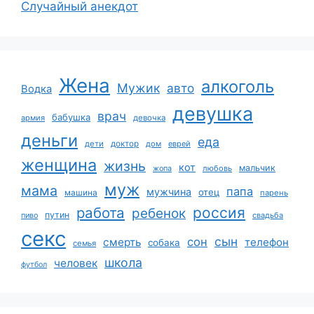
Случайный анекдот
Жена
алкоголь
Мужик
авто
Водка
девушка
врач
бабушка
армия
девочка
деньги
еда
дети
доктор
дом
еврей
женщина
жизнь
кот
мальчик
жопа
любовь
муж
мама
папа
мужчина
отец
машина
парень
работа
россия
ребенок
путин
пиво
свадьба
секс
сын
сон
смерть
телефон
собака
семья
школа
человек
футбол