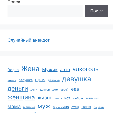
Поиск
Поиск
Случайный анекдот
Жена
алкоголь
Мужик
авто
Водка
девушка
врач
бабушка
армия
девочка
деньги
еда
дети
доктор
дом
еврей
женщина
жизнь
кот
мальчик
жопа
любовь
муж
мама
папа
мужчина
отец
машина
парень