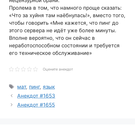
нецензурной брани.
Пролема в том, что намного проще сказать:
«Что за хуйня там наёбнулась!», вместо того,
чтобы говорить «Мне кажется, что пинг до
этого сервера не идёт уже более минуты.
Вполне вероятно, что он сейчас в
неработоспособном состоянии и требуется
его техническое обслуживание»
Оцените анекдот
Метки
мат
,
пинг
,
язык
Анекдот #1653
Анекдот #1655