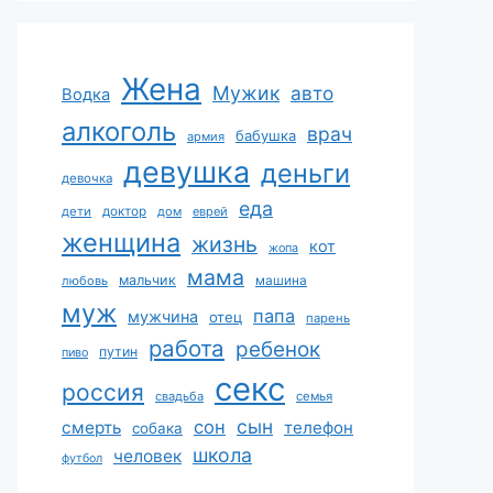
Жена
Мужик
авто
Водка
алкоголь
врач
бабушка
армия
девушка
деньги
девочка
еда
дети
доктор
дом
еврей
женщина
жизнь
кот
жопа
мама
мальчик
машина
любовь
муж
папа
мужчина
отец
парень
работа
ребенок
путин
пиво
секс
россия
свадьба
семья
сын
сон
смерть
телефон
собака
школа
человек
футбол