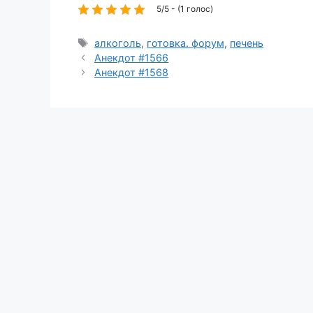
5/5 - (1 голос)
Метки
алкоголь
,
готовка. форум
,
печень
Анекдот #1566
Анекдот #1568