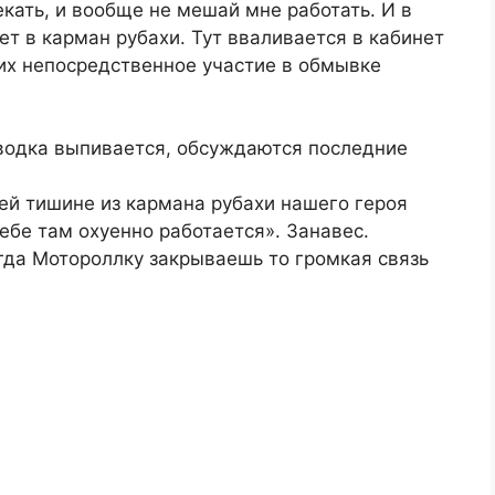
кать, и вообще не мешай мне работать. И в
ет в карман рубахи. Тут вваливается в кабинет
их непосредственное участие в обмывке
 водка выпивается, обсуждаются последние
ей тишине из кармана рубахи нашего героя
ебе там оxyенно работается». Занавес.
огда Мотороллку закрываешь то громкая связь