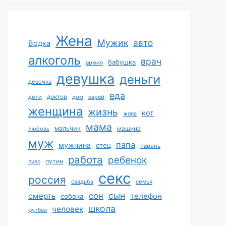
Жена
Мужик
авто
Водка
алкоголь
врач
бабушка
армия
девушка
деньги
девочка
еда
дети
доктор
дом
еврей
женщина
жизнь
кот
жопа
мама
мальчик
машина
любовь
муж
папа
мужчина
отец
парень
работа
ребенок
путин
пиво
секс
россия
свадьба
семья
сын
сон
смерть
телефон
собака
школа
человек
футбол