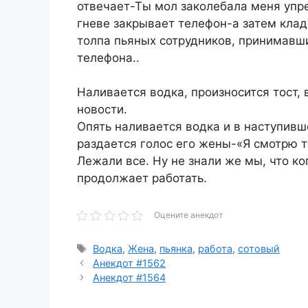
отвечает-Ты мол заколебала меня упре
гневе закрывает телефон-а затем клад
толпа пьяных сотрудников, принимавш
телефона..
Наливается водка, произносится тост,
новости.
Опять наливается водка и в наступивш
раздается голос его жены-«Я смотрю т
Лежали все. Ну не знали же мы, что к
продолжает работать.
Оцените анекдот
Метки
Водка
,
Жена
,
пьянка
,
работа
,
сотовый
Анекдот #1562
Анекдот #1564