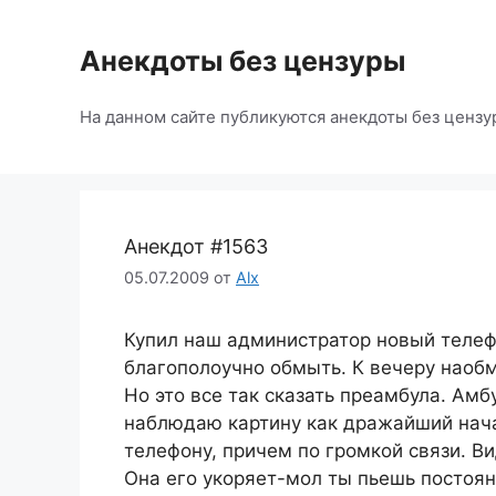
Перейти
к
Анекдоты без цензуры
содержимому
На данном сайте публикуются анекдоты без цензу
Анекдот #1563
05.07.2009
от
Alx
Купил наш администратор новый телеф
благополоучно обмыть. К вечеру наобм
Но это все так сказать преамбула. Амб
наблюдаю картину как дражайший нача
телефону, причем по громкой связи. В
Она его укоряет-мол ты пьешь постоянно