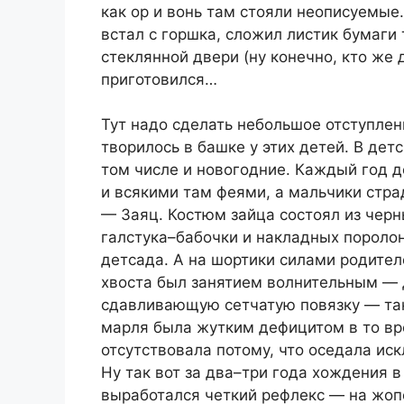
как ор и вонь там стояли неописуемые
встал с горшка, сложил листик бумаги 
стеклянной двери (ну конечно, кто же 
приготовился…
Тут надо сделать небольшое отступлени
творилось в башке у этих детей. В дет
том числе и новогодние. Каждый год 
и всякими там феями, а мальчики стр
— Заяц. Костюм зайца состоял из черн
галстука–бабочки и накладных пороло
детсада. А на шортики силами родител
хвоста был занятием волнительным — д
сдавливающую сетчатую повязку — так
марля была жутким дефицитом в то вре
отсутствовала потому, что оседала ис
Ну так вот за два–три года хождения 
выработался четкий рефлекс — на жопе