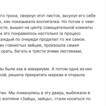
о трона, свернул этот листок, засунул его себе
к, как показывала воспиталка. Но потом о чем–
месте, вышел на центр совещательной комнаты
м это понравилось настолько (а процесс
каждый по очереди проделал то же самое.
них говнистых зайцев, произошла самая
орать, бегать и трясти этими листиками,
ы были как в аквариуме. А потом одна из них
кой, решила прекратить маразм и открыла
пах. Мы ломанулись в эту дверь, выбежали в
с вопляни «Зайцы, зайцы», стали носиться по