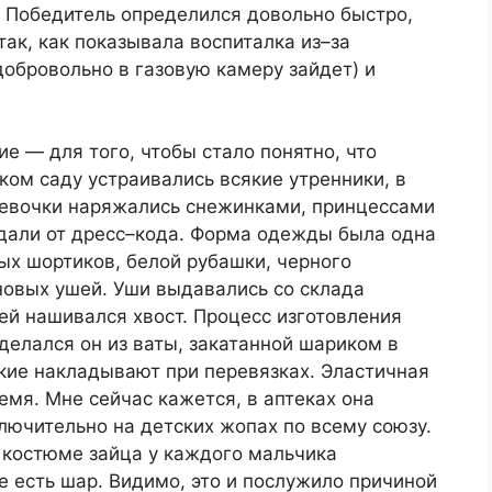
. Победитель определился довольно быстро,
так, как показывала воспиталка из–за
добровольно в газовую камеру зайдет) и
е — для того, чтобы стало понятно, что
ском саду устраивались всякие утренники, в
девочки наряжались снежинками, принцессами
адали от дресс–кода. Форма одежды была одна
ых шортиков, белой рубашки, черного
новых ушей. Уши выдавались со склада
ей нашивался хвост. Процесс изготовления
елался он из ваты, закатанной шариком в
ие накладывают при перевязках. Эластичная
мя. Мне сейчас кажется, в аптеках она
ключительно на детских жопах по всему союзу.
в костюме зайца у каждого мальчика
 есть шар. Видимо, это и послужило причиной