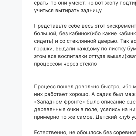
срать–то они умеют, но вот жопу подти
учиться вытирать задницу
Представьте себе весь этот экскремен
большой, без кабинок(ибо какие кабин
сидеть) и со стеклянной дверью. Так во
горшки, выдали каждому по листку бум
этом все воспиталки оттуда вышли(хват
процессом через стекло
Процесс пошел довольно быстро, ибо м
них работает хорошо. А садик был маж
«Западном фронте» было описание сцен
деревянные очки в поле, уселись на них
примерно то же самое. Детский клуб у
Естественно, не обошлось без соревнов