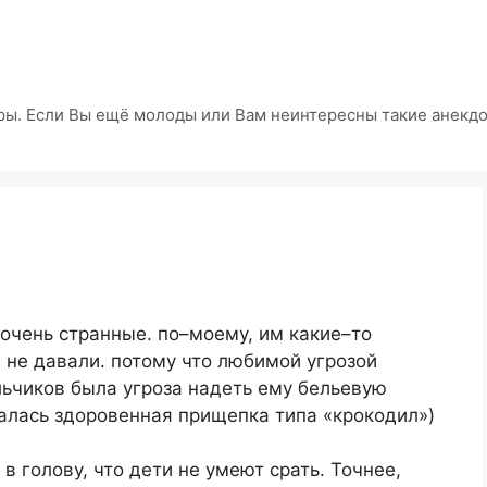
ры. Если Вы ещё молоды или Вам неинтересны такие анекдот
очень странные. по–моему, им какие–то
 не давали. потому что любимой угрозой
льчиков была угроза надеть ему бельевую
алась здоровенная прищепка типа «крокодил»)
 голову, что дети не умеют срать. Точнее,