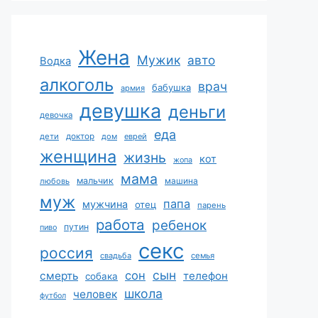
Жена
Мужик
авто
Водка
алкоголь
врач
бабушка
армия
девушка
деньги
девочка
еда
дети
доктор
дом
еврей
женщина
жизнь
кот
жопа
мама
мальчик
машина
любовь
муж
папа
мужчина
отец
парень
работа
ребенок
путин
пиво
секс
россия
свадьба
семья
сын
сон
смерть
телефон
собака
школа
человек
футбол