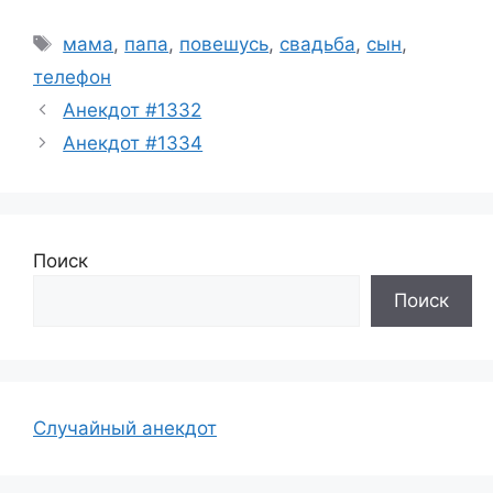
Метки
мама
,
папа
,
повешусь
,
свадьба
,
сын
,
телефон
Анекдот #1332
Анекдот #1334
Поиск
Поиск
Случайный анекдот