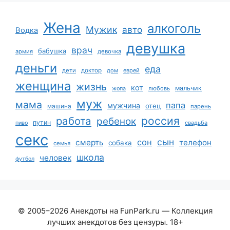
Жена
алкоголь
Мужик
авто
Водка
девушка
врач
бабушка
армия
девочка
деньги
еда
дети
доктор
дом
еврей
женщина
жизнь
кот
мальчик
жопа
любовь
муж
мама
папа
мужчина
отец
машина
парень
работа
россия
ребенок
путин
пиво
свадьба
секс
сын
сон
смерть
телефон
собака
семья
школа
человек
футбол
© 2005–2026 Анекдоты на FunPark.ru — Коллекция
лучших анекдотов без цензуры. 18+