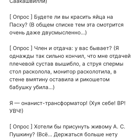
Саакашвилли)
[ Опрос ] Будете ли вы красить яйца на
Пасху? (В общем списке тем эта смотрится
очень даже двусмысленно…)
[ Опрос ] Член и отдача: у вас бывает? (Я
однажды так сильно кончил, что мне отдачей
плечевой сустав вышибло, а струя спермы
стол расколола, монитор расколотила, в
стене вмятину оставила и рикошетом
бабушку убила…)
Я — онанист-трансформатор! (Хуя себе! ВР!
УВЧ!)
[ Опрос ] Хотели бы присунуть живому А. С.
Пушкину? (Всё… Держаться больше нету