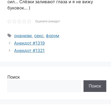
сил… Слёзки заливают глаза и я не вижу
буковок… )
Оцените анекдот
Метки
онанизм
,
секс
,
форум
Анекдот #1319
Анекдот #1321
Поиск
Поиск