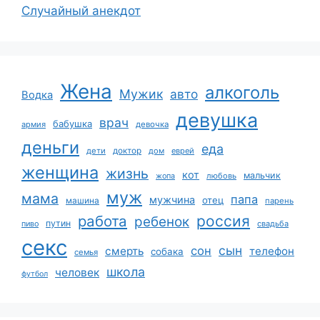
Случайный анекдот
Жена
алкоголь
Мужик
авто
Водка
девушка
врач
бабушка
армия
девочка
деньги
еда
дети
доктор
дом
еврей
женщина
жизнь
кот
мальчик
жопа
любовь
муж
мама
папа
мужчина
отец
машина
парень
работа
россия
ребенок
путин
пиво
свадьба
секс
сын
сон
смерть
телефон
собака
семья
школа
человек
футбол