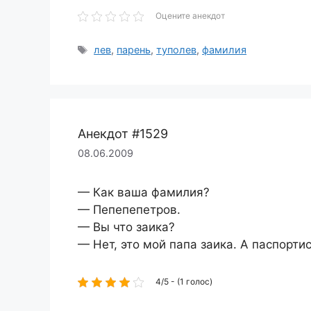
Оцените анекдот
Метки
лев
,
парень
,
туполев
,
фамилия
Анекдот #1529
08.06.2009
— Как ваша фамилия?
— Пепепепетров.
— Вы что заика?
— Нет, это мой папа заика. А паспорти
4/5 - (1 голос)