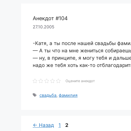
Анекдот #104
27.10.2005
-Катя, а ты после нашей свадьбы фам
— А ты что на мне жениться собираеш
— ну, в принципе, я могу тебя и дальш
надо же тебя хоть как-то отблагодарить
Оцените анекдот
Метки
свадьба
,
фамилия
Страница
Страница
←
Назад
1
2