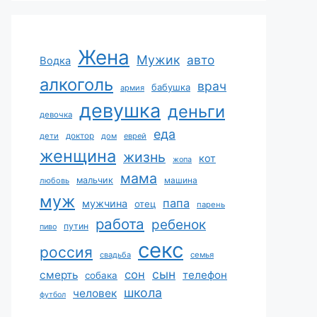
Жена
Мужик
авто
Водка
алкоголь
врач
бабушка
армия
девушка
деньги
девочка
еда
дети
доктор
дом
еврей
женщина
жизнь
кот
жопа
мама
мальчик
машина
любовь
муж
папа
мужчина
отец
парень
работа
ребенок
путин
пиво
секс
россия
свадьба
семья
сын
сон
смерть
телефон
собака
школа
человек
футбол