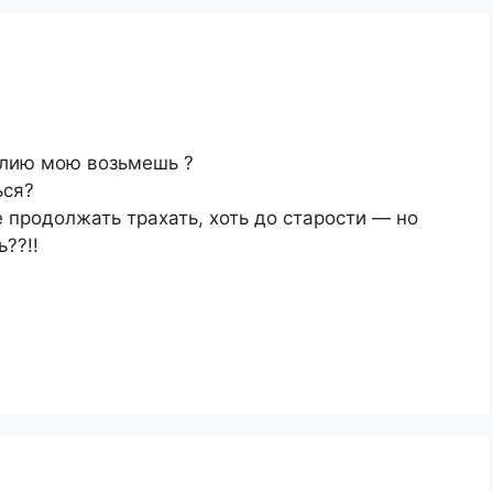
илию мою возьмешь ?
ься?
е продолжать трахать, хоть до старости — но
??!!