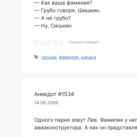
— Как ваша фамилия?
— Грубо говоря, Шишкин.
— А не грубо?
— Ну, Сиськин
Оцените анекдот
Метки
сиськи
,
фамилия
,
шишка
Анекдот #1534
14.06.2009
Одного парня зовут Лев. Фамилия у нег
авиаконструктора. А как он представля