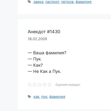
Метки
заика
,
паспорт
,
петров
,
фамилия
Анекдот #1430
18.02.2009
— Ваша фамилия?
— Пук.
— Как?
— Не Как а Пук.
Оцените анекдот
Метки
как
,
пук
,
фамилия