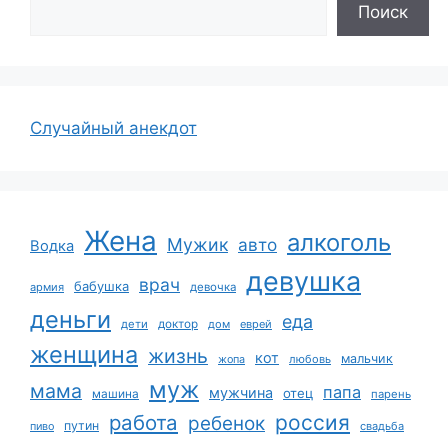
Поиск
Случайный анекдот
Жена
алкоголь
Мужик
авто
Водка
девушка
врач
бабушка
армия
девочка
деньги
еда
дети
доктор
дом
еврей
женщина
жизнь
кот
мальчик
жопа
любовь
муж
мама
папа
мужчина
отец
машина
парень
работа
россия
ребенок
путин
пиво
свадьба