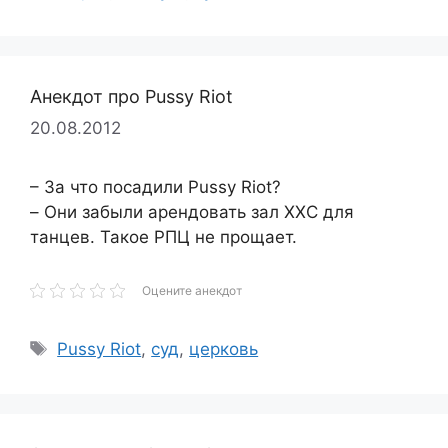
Анекдот про Pussy Riot
20.08.2012
– За что посадили Pussy Riot?
– Они забыли арендовать зал ХХС для
танцев. Такое РПЦ не прощает.
Оцените анекдот
Метки
Pussy Riot
,
суд
,
церковь