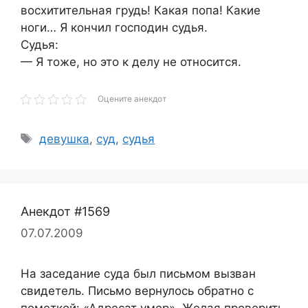
восхитительная грудь! Какая попа! Какие
ноги… Я кончил господин судья.
Судья:
— Я тоже, но это к делу не относится.
Оцените анекдот
Метки
девушка
,
суд
,
судья
Анекдот #1569
07.07.2009
На заседание суда был письмом вызван
свидетель. Письмо вернулось обратно с
пометкой: «Адресат умер». Желая проверить