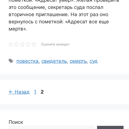
это сообщение, секретарь суда послал
вторичное приглашение. На этот раз оно
вернулось с пометкой: «Адресат все еще
мертв».
Оцените анекдот
Метки
повестка
,
свидетель
,
смерть
,
суд
Страница
Страница
←
Назад
1
2
Поиск