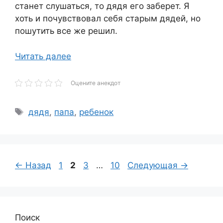
станет слушаться, то дядя его заберет. Я
хоть и почувствовал себя старым дядей, но
пошутить все же решил.
Читать далее
Оцените анекдот
Метки
дядя
,
папа
,
ребенок
Страница
Страница
Страница
Страница
←
Назад
1
2
3
…
10
Следующая
→
Поиск