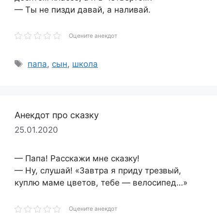
— Ты не пизди давай, а наливай.
Оцените анекдот
Метки
папа
,
сын
,
школа
Анекдот про сказку
25.01.2020
— Папа! Расскажи мне сказку!
— Ну, слушай! «Завтра я приду трезвый,
куплю маме цветов, тебе — велосипед…»
Оцените анекдот