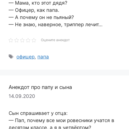
— Мама, кто этот дядя?
— Офицер, как папа.
— А почему он не пьяный?
— Не знаю, наверное, триппер лечит…
Оцените анекдот
Метки
офицер
,
папа
Анекдот про папу и сына
14.09.2020
Сын спрашивает у отца:
— Пап, почему все мои ровесники учатся в
десятом классе, а я в четвёртом?