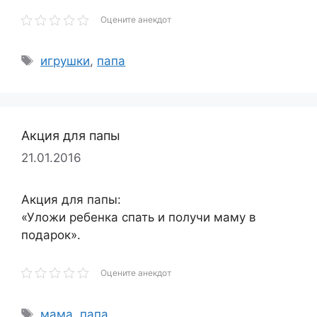
Оцените анекдот
Метки
игрушки
,
папа
Акция для папы
21.01.2016
Акция для папы:
«Уложи ребенка спать и получи маму в
подарок».
Оцените анекдот
Метки
мама
,
папа