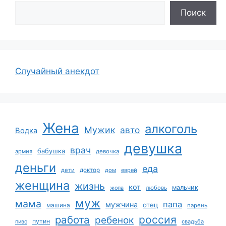
Поиск
Случайный анекдот
Жена
алкоголь
Мужик
авто
Водка
девушка
врач
бабушка
армия
девочка
деньги
еда
дети
доктор
дом
еврей
женщина
жизнь
кот
мальчик
жопа
любовь
муж
мама
папа
мужчина
отец
машина
парень
работа
россия
ребенок
путин
пиво
свадьба