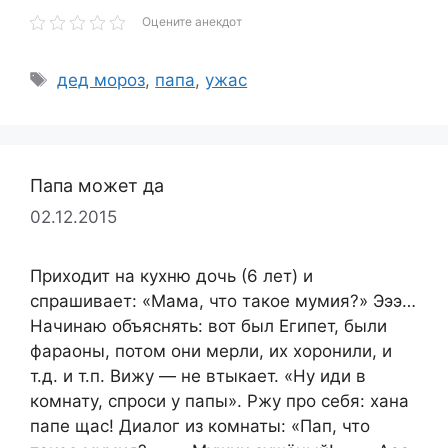
Оцените анекдот
Метки
дед мороз
,
папа
,
ужас
Папа может да
02.12.2015
Приходит на кухню дочь (6 лет) и
спрашивает: «Мама, что такое мумия?» Эээ…
Начинаю объяснять: вот был Египет, были
фараоны, потом они мерли, их хоронили, и
т.д. и т.п. Вижу — не втыкает. «Ну иди в
комнату, спроси у папы». Ржу про себя: хана
папе щас! Диалог из комнаты: «Пап, что