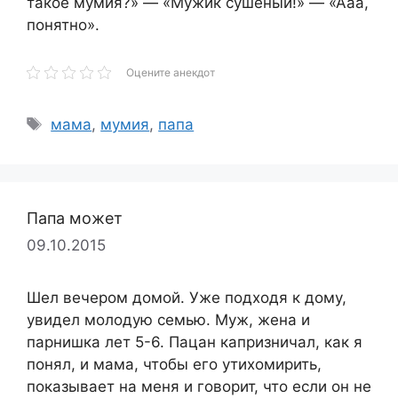
такое мумия?» — «Мужик сушёный!» — «Ааа,
понятно».
Оцените анекдот
Метки
мама
,
мумия
,
папа
Папа может
09.10.2015
Шел вечером домой. Уже подходя к дому,
увидел молодую семью. Муж, жена и
парнишка лет 5-6. Пацан капризничал, как я
понял, и мама, чтобы его утихомирить,
показывает на меня и говорит, что если он не