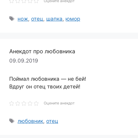
Оцените анекдот
Метки
нож
,
отец
,
шапка
,
юмор
Анекдот про любовника
09.09.2019
Поймал любовника — не бей!
Вдруг он отец твоих детей!
Оцените анекдот
Метки
любовник
,
отец