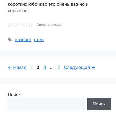
коротких юбочках это очень важно и
серьёзно.
Оцените анекдот
Метки
возраст
,
отец
Страница
Страница
Страница
Страница
←
Назад
1
2
3
…
7
Следующая
→
Поиск
Поиск