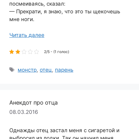
посмеиваясь, сказал:
— Прекрати, я знаю, что это ты щекочешь
мне ноги.
Читать далее
2/5 - (1 голос)
Метки
монстр
,
отец
,
парень
Анекдот про отца
08.03.2016
Однажды отец застал меня с сигаретой и
выбросил из лодки. Так он научил меня