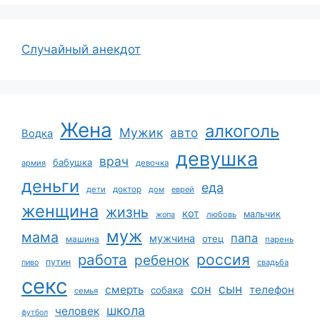
Случайный анекдот
Жена
алкоголь
Мужик
авто
Водка
девушка
врач
бабушка
армия
девочка
деньги
еда
дети
доктор
дом
еврей
женщина
жизнь
кот
мальчик
жопа
любовь
муж
мама
папа
мужчина
отец
машина
парень
работа
россия
ребенок
путин
пиво
свадьба
секс
сын
сон
смерть
телефон
собака
семья
школа
человек
футбол