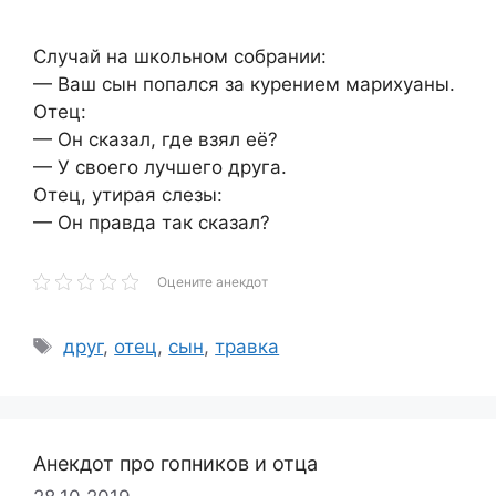
Случай на школьном собрании:
— Ваш сын попался за курением марихуаны.
Отец:
— Он сказал, где взял её?
— У своего лучшего друга.
Отец, утирая слезы:
— Он правда так сказал?
Оцените анекдот
Метки
друг
,
отец
,
сын
,
травка
Анекдот про гопников и отца