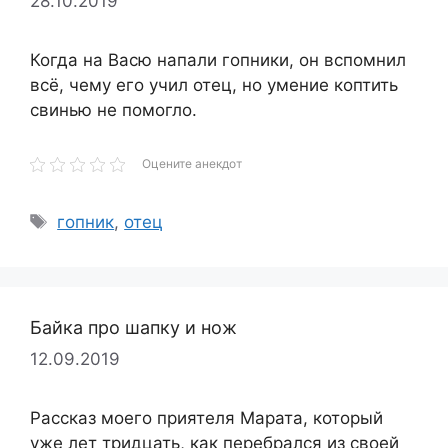
28.10.2019
Когда на Васю напали гопники, он вспомнил
всё, чему его учил отец, но умение коптить
свинью не помогло.
Оцените анекдот
Метки
гопник
,
отец
Байка про шапку и нож
12.09.2019
Рассказ моего приятеля Марата, который
уже лет тридцать, как перебрался из своей