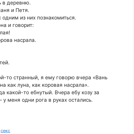
ь в деревню.
аня и Петя.
с одним из них познакомиться.
на и говорит:
лая!
орова насрала.
тей.
ой-то странный, я ему говорю вчера «Вань
на как луна, как коровая насрала».
да какой-то ебнутый. Вчера ебу козу за
— у меня одни рога в руках остались.
,
секс