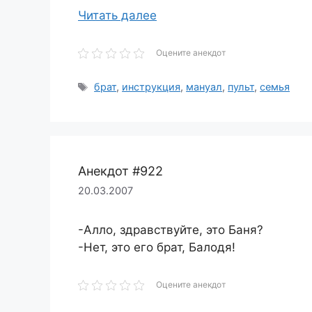
Читать далее
Оцените анекдот
Метки
брат
,
инструкция
,
мануал
,
пульт
,
семья
Анекдот #922
20.03.2007
-Алло, здравствуйте, это Баня?
-Нет, это его брат, Балодя!
Оцените анекдот