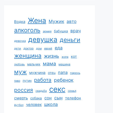
Жена
Мужик
авто
Водка
алкоголь
врач
бабушка
армия
девушка
деньги
девочка
еда
дети
доктор
дом
еврей
женщина
жизнь
кот
жопа
мама
мальчик
машина
любовь
муж
папа
мужчина
отец
парень
работа
ребенок
путин
пиво
секс
россия
свадьба
семья
сын
сон
смерть
телефон
собака
школа
человек
футбол