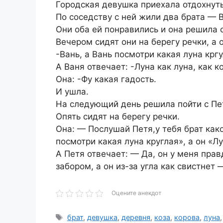
Городская девушка приехала отдохнут
По соседству с ней жили два брата — В
Они оба ей понравились и она решила 
Вечером сидят они на берегу речки, а о
-Вань, а Вань посмотри какая луна кргу
А Ваня отвечает: -Луна как луна, как к
Она: -Фу какая гадость.
И ушла.
На следующий день решила пойти с Пе
Опять сидят на берегу речки.
Она: — Послушай Петя,у тебя брат как
посмотри какая луна круглая», а он «Лу
А Петя отвечает: — Да, он у меня прав
забором, а он из-за угла как свистнет 
Оцените анекдот
Метки
брат
,
девушка
,
деревня
,
коза
,
корова
,
луна