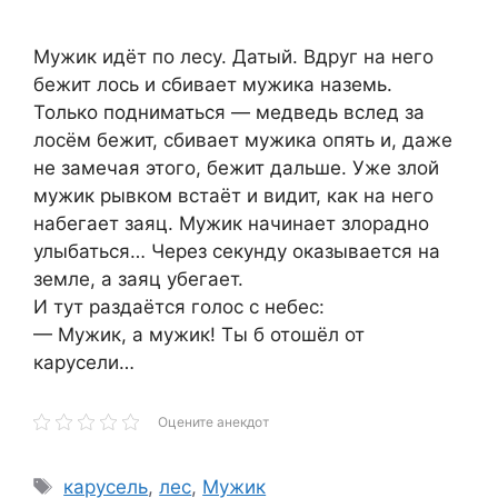
Мужик идёт по лесу. Датый. Вдруг на него
бежит лось и сбивает мужика наземь.
Только подниматься — медведь вслед за
лосём бежит, сбивает мужика опять и, даже
не замечая этого, бежит дальше. Уже злой
мужик рывком встаёт и видит, как на него
набегает заяц. Мужик начинает злорадно
улыбаться… Через секунду оказывается на
земле, а заяц убегает.
И тут раздаётся голос с небес:
— Мужик, а мужик! Ты б отошёл от
карусели…
Оцените анекдот
Метки
карусель
,
лес
,
Мужик