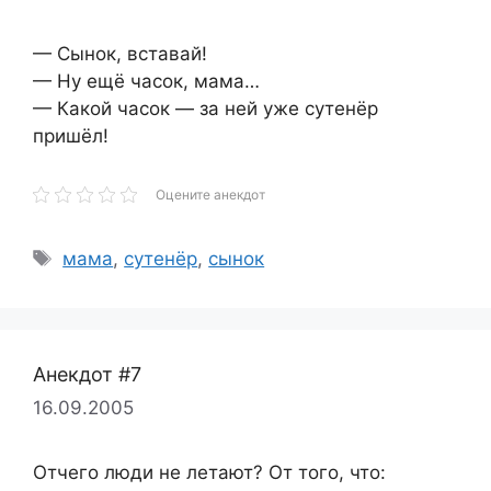
— Сынок, вставай!
— Ну ещё часок, мама…
— Какой часок — за ней уже сутенёр
пришёл!
Оцените анекдот
Метки
мама
,
сутенёр
,
сынок
Анекдот #7
16.09.2005
Отчего люди не летают? От того, что: