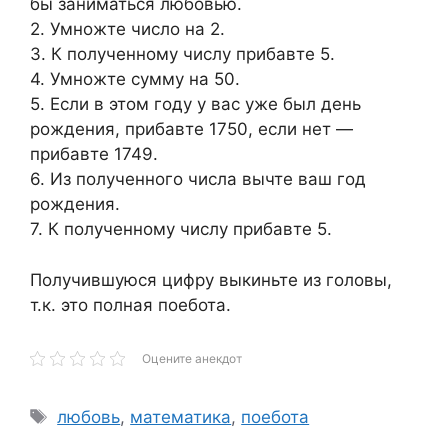
бы заниматься любовью.
2. Умножте число на 2.
3. К полученному числу прибавте 5.
4. Умножте сумму на 50.
5. Если в этом году у вас уже был день
рождения, прибавте 1750, если нет —
прибавте 1749.
6. Из полученного числа вычте ваш год
рождения.
7. К полученному числу прибавте 5.
Получившуюся цифру выкиньте из головы,
т.к. это полная поебота.
Оцените анекдот
Метки
любовь
,
математика
,
поебота