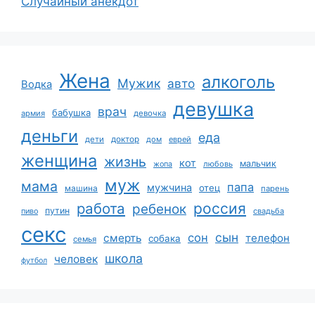
Случайный анекдот
Жена
алкоголь
Мужик
авто
Водка
девушка
врач
бабушка
армия
девочка
деньги
еда
дети
доктор
дом
еврей
женщина
жизнь
кот
мальчик
жопа
любовь
муж
мама
папа
мужчина
отец
машина
парень
работа
россия
ребенок
путин
пиво
свадьба
секс
сын
сон
смерть
телефон
собака
семья
школа
человек
футбол