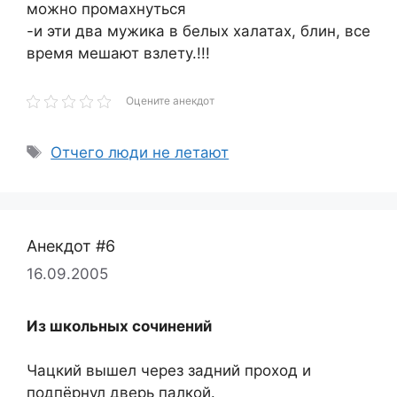
можно промахнуться
-и эти два мужика в белых халатах, блин, все
время мешают взлету.!!!
Оцените анекдот
Метки
Отчего люди не летают
Анекдот #6
16.09.2005
Из школьных сочинений
Чацкий вышел через задний проход и
подпёрнул дверь палкой.